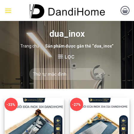
Skip
to
content
dua_inox
Trang chủ
/
Sản phẩm được gắn thẻ “dua_inox”
LỌC
-33%
-27%