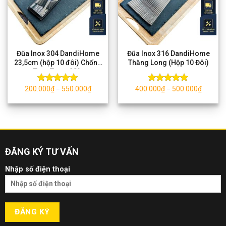
Đũa Inox 304 DandiHome
Đũa Inox 316 DandiHome
23,5cm (hộp 10 đôi) Chống
Thăng Long (Hộp 10 Đôi)
Trơn Trượt 90%
200.000
₫
550.000
₫
400.000
₫
500.000
₫
Được xếp
Được xếp
–
–
hạng
5.00
hạng
5.00
5 sao
5 sao
ĐĂNG KÝ TƯ VẤN
Nhập số điện thoại