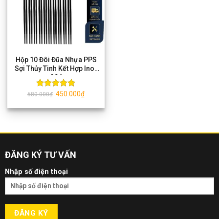
Hộp 10 Đôi Đũa Nhựa PPS
Sợi Thủy Tinh Kết Hợp Inox
304
450.000
₫
Được xếp
580.000
₫
hạng
5.00
5 sao
ĐĂNG KÝ TƯ VẤN
Nhập số điện thoại