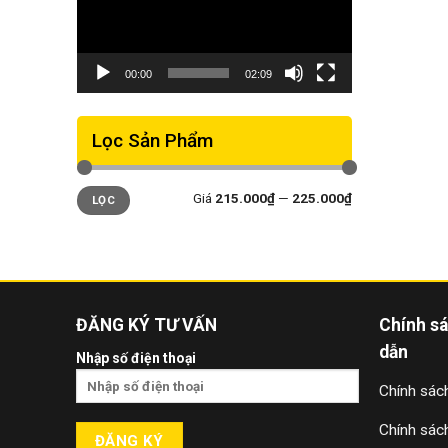
00:00
02:09
Lọc Sản Phẩm
Giá
Giá
Giá
215.000₫
—
225.000₫
LỌC
thấp
cao
nhất
nhất
ĐĂNG KÝ TƯ VẤN
Chính s
dẫn
Nhập số điện thoại
Chính sách
Chính sác