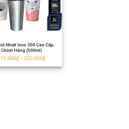
iữ Nhiệt Inox 304 Cao Cấp,
Chính Hãng (500ml)
215.000
₫
225.000
₫
–