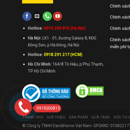
Chính sác
Chính sác
Chính sác
Hotline:
0919.200.815 (Hà Nội)
Hà Nội:
LK1 - 01, Đường Galaxy 8, KĐG
Chính sác
Đồng Sen, p Hà Đông, Hà Nội
miễn phí t
Hotline:
0918.291.217 (HCM)
Hồ Chí Minh:
164/8 Tô Hiệu, p Phú Thạnh,
TP Hồ Chí Minh
0919200815
TRANG CHỦ
GIỚI THIỆU
SẢN PHẨM
QUÀ TẶNG
GÓC TƯ 
© Công ty TNHH DandiHome Việt Nam. GPDKKD: 0108221773