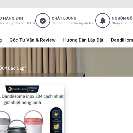
O HÀNG 24H
CHẤT LƯỢNG
NGUỒN GỐ
đơn hàng trên 500.000 đ
Bảo đảm chất lượng dịch vụ
Nhập khẩu c
g
Góc Tư Vấn & Review
Hướng Dẫn Lắp Đặt
DandiHom
 304 Cao Cấp”