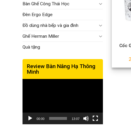
Bàn Ghế Công Thái Học
Đèn Ergo Edge
Đồ dùng nhà bếp và gia đình
Ghế Herman Miller
Cốc G
Quà tặng
Review Bàn Nâng Hạ Thông
Minh
Trình
chơi
Video
00:00
13:07