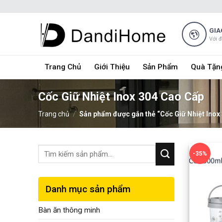
Skip
to
content
GIA
Với 
Trang Chủ
Giới Thiệu
Sản Phẩm
Quà Tặn
Cốc Giữ Nhiệt Inox 304 Cao Cấp
Trang chủ
/
Sản phẩm được gắn thẻ “Cốc Giữ Nhiệt Inox
-35%
Danh mục sản phẩm
Bàn ăn thông minh