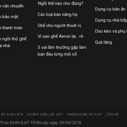
Ngồi thế nào cho đúng?
h vận chuyển
Dụng cụ bàn ăn
Các loại bàn nâng hạ
h bảo mật
Dụng cụ nhà bế
Ghế cho người thoát vị
h thanh toán
Dao kéo và phụ 
Vì sao ghế Aeron lại... rẻ
h ngồi thử ghế
Quà tặng
ại nhà
5 sai lầm thường gặp làm
bạn đau lưng mỏi cổ
VẤN & REVIEW
HƯỚNG DẪN LẮP ĐẶT
DANDIHOME SETUPS
LIÊN HỆ
 do Sở KH & ĐT TP.HN cấp ngày: 09/04/2018