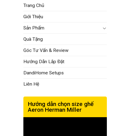
Trang Chủ
Giới Thiệu
Sản Phẩm
Quà Tặng
Góc Tư Vấn & Review
Hướng Dẫn Lắp Đặt
DandiHome Setups
Liên Hệ
Hướng dẫn chọn size ghế
Aeron Herman Miller
Trình
chơi
Video