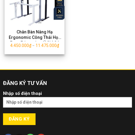
Chân Bàn Nâng Hạ
Ergonomic Công Thái Học
Ergo Edge – Lưu Ý Chỉ Có
4.450.000
₫
11.475.000
₫
–
Chân Bàn
ĐĂNG KÝ TƯ VẤN
Nhập số điện thoại