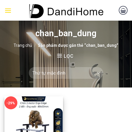
Skip
to
content
chan_ban_dung
Trang chủ
/
Sản phẩm được gắn thẻ “chan_ban_dung”
LỌC
-29%