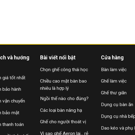
ách và hướng
Bài viết nổi bật
Cửa hàng
Chọn ghế công thái học
Bàn làm việc
 giá tốt nhất
Chiều cao mặt bàn bao
Ghế làm việc
nhiêu là hợp lý
h bảo hành
Ghế thư giãn
Ngồi thế nào cho đúng?
h vận chuyển
Dụng cụ bàn ăn
Các loại bàn nâng hạ
h bảo mật
Dụng cụ nhà bế
Ghế cho người thoát vị
h thanh toán
Dao kéo và phụ 
Vì sao ghế Aeron lại... rẻ