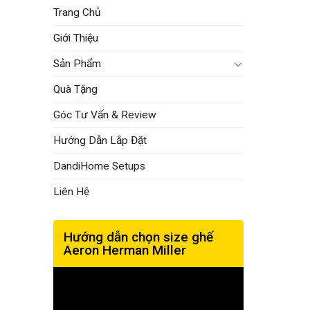
Trang Chủ
Giới Thiệu
Sản Phẩm
Quà Tặng
Góc Tư Vấn & Review
Hướng Dẫn Lắp Đặt
DandiHome Setups
Liên Hệ
Hướng dẫn chọn size ghế
Aeron Herman Miller
Trình
chơi
Video