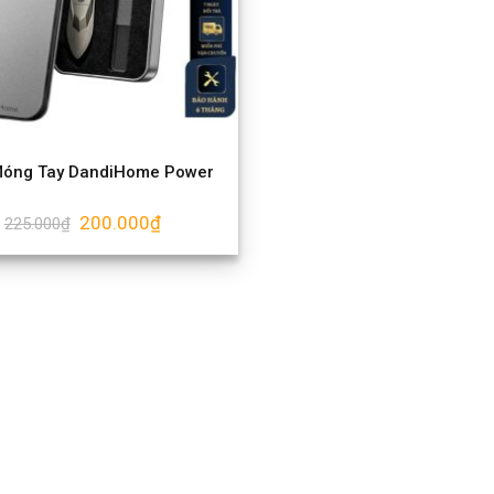
óng Tay DandiHome Power
200.000
₫
225.000
₫