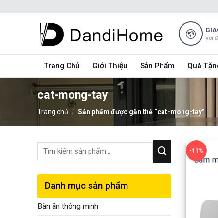
Skip
to
content
GIA
Với 
Trang Chủ
Giới Thiệu
Sản Phẩm
Quà Tặn
cat-mong-tay
Trang chủ
/
Sản phẩm được gắn thẻ “cat-mong-tay”
-11%
Danh mục sản phẩm
Bàn ăn thông minh