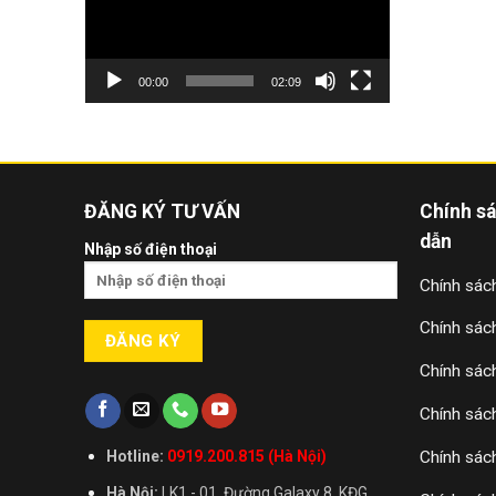
00:00
02:09
ĐĂNG KÝ TƯ VẤN
Chính s
dẫn
Nhập số điện thoại
Chính sách
Chính sác
Chính sác
Chính sác
Chính sác
Hotline:
0919.200.815 (Hà Nội)
Hà Nội:
LK1 - 01, Đường Galaxy 8, KĐG