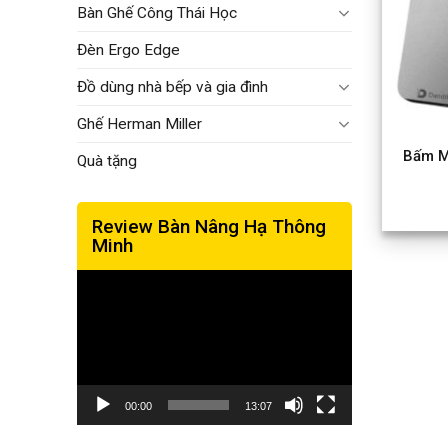
Bàn Ghế Công Thái Học
Đèn Ergo Edge
Đồ dùng nhà bếp và gia đình
Ghế Herman Miller
Bấm M
Quà tặng
Review Bàn Nâng Hạ Thông
Minh
Trình
chơi
Video
00:00
13:07