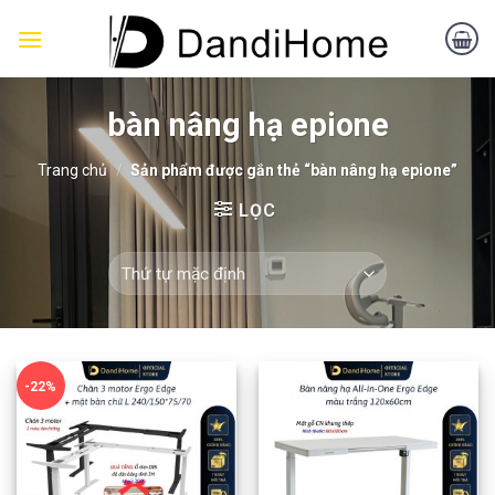
Skip
to
content
bàn nâng hạ epione
Trang chủ
/
Sản phẩm được gắn thẻ “bàn nâng hạ epione”
LỌC
-22%