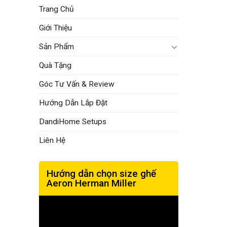
Trang Chủ
Giới Thiệu
Sản Phẩm
Quà Tặng
Góc Tư Vấn & Review
Hướng Dẫn Lắp Đặt
DandiHome Setups
Liên Hệ
Hướng dẫn chọn size ghế
Aeron Herman Miller
Trình
chơi
Video