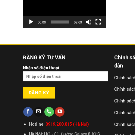
00:00
02:09
ĐĂNG KÝ TƯ VẤN
Chính s
dẫn
Nhập số điện thoại
Chính sách
Chính sác
Chính sác
Chính sác
Chính sác
Hotline:
0919.200.815 (Hà Nội)
Hà Nội:
LK1 - 01, Đường Galaxy 8, KĐG