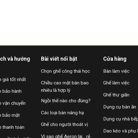
ách và hướng
Bài viết nổi bật
Cửa hàng
Chọn ghế công thái học
Bàn làm việc
 giá tốt nhất
Chiều cao mặt bàn bao
Ghế làm việc
nhiêu là hợp lý
h bảo hành
Ghế thư giãn
Ngồi thế nào cho đúng?
h vận chuyển
Dụng cụ bàn ăn
Các loại bàn nâng hạ
h bảo mật
Dụng cụ nhà bế
Ghế cho người thoát vị
h thanh toán
Dao kéo và phụ 
Vì sao ghế Aeron lại... rẻ