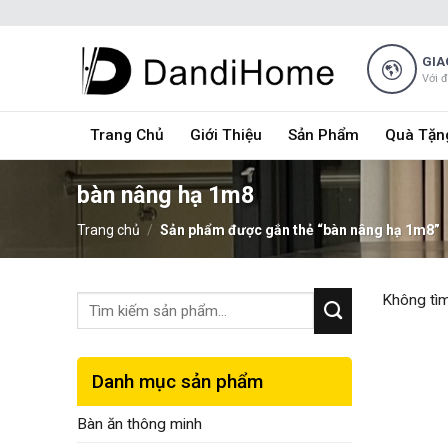
Skip
to
content
GIA
Với 
Trang Chủ
Giới Thiệu
Sản Phẩm
Quà Tặn
bàn nâng hạ 1m8
Trang chủ
/
Sản phẩm được gắn thẻ “bàn nâng hạ 1m8”
Không tìm
Danh mục sản phẩm
Bàn ăn thông minh