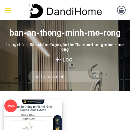
Skip
to
content
ban-an-thong-minh-mo-rong
Trang chủ
/
Sản phẩm được gắn thẻ “ban-an-thong-minh-mo-
rong”
LỌC
-25%