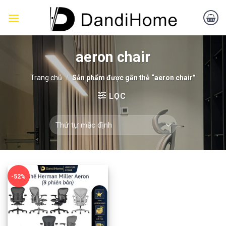
Skip
to
content
aeron chair
Trang chủ
/
Sản phẩm được gắn thẻ “aeron chair”
LỌC
-52%