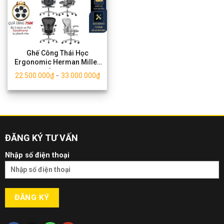
Ghế Công Thái Học
Ergonomic Herman Miller
Aeron
22.500.000
₫
33.000.000
₫
–
ĐĂNG KÝ TƯ VẤN
Nhập số điện thoại