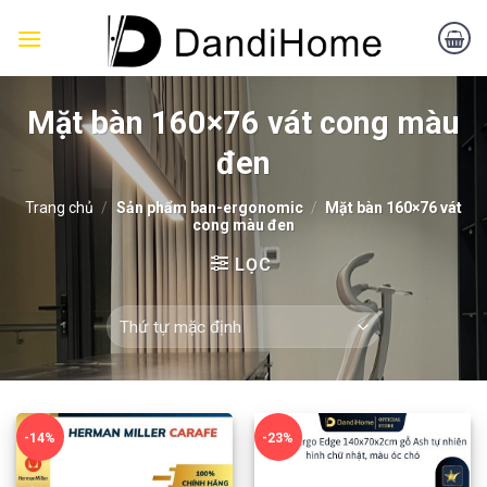
Skip
to
content
Mặt bàn 160×76 vát cong màu
đen
Trang chủ
/
Sản phẩm ban-ergonomic
/
Mặt bàn 160×76 vát
cong màu đen
LỌC
-14%
-23%